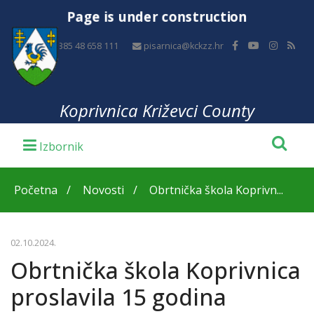
Page is under construction
+385 48 658 111
pisarnica@kckzz.hr
Koprivnica Križevci County
Početna
Novosti
Obrtnička škola Koprivn...
02.10.2024.
Obrtnička škola Koprivnica
proslavila 15 godina