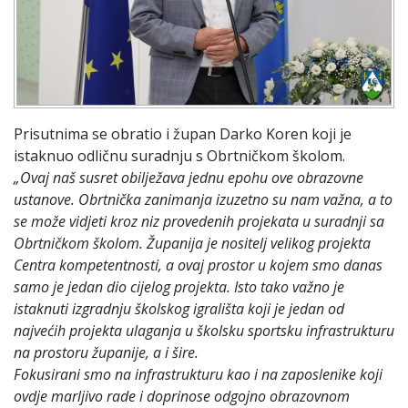
Prisutnima se obratio i župan Darko Koren koji je
istaknuo odličnu suradnju s Obrtničkom školom.
„Ovaj naš susret obilježava jednu epohu ove obrazovne
ustanove. Obrtnička zanimanja izuzetno su nam važna, a to
se može vidjeti kroz niz provedenih projekata u suradnji sa
Obrtničkom školom. Županija je nositelj velikog projekta
Centra kompetentnosti, a ovaj prostor u kojem smo danas
samo je jedan dio cijelog projekta. Isto tako važno je
istaknuti izgradnju školskog igrališta koji je jedan od
najvećih projekta ulaganja u školsku sportsku infrastrukturu
na prostoru županije, a i šire.
Fokusirani smo na infrastrukturu kao i na zaposlenike koji
ovdje marljivo rade i doprinose odgojno obrazovnom