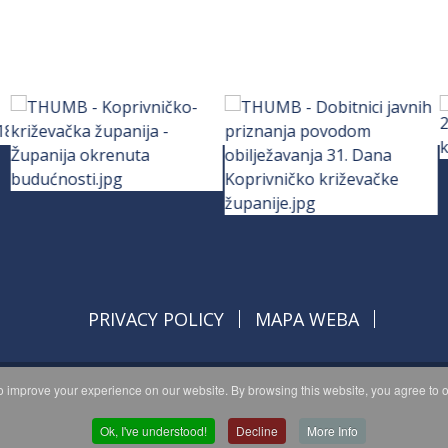
PRIVACY POLICY
MAPA WEBA
 improve your experience on our website. By browsing this website, you agree to o
opyright © 2026 Koprivničko - križevačka županija. All Rights Reserve
© 2018 Your Company. Designed By
JoomShaper
Ok, I've understood!
Decline
More Info