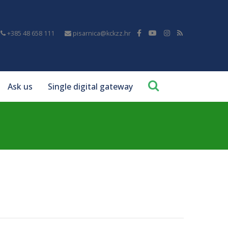
+385 48 658 111
pisarnica@kckzz.hr
Ask us
Single digital gateway