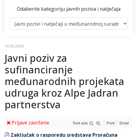
Odaberite kategoriju javnih poziva i natječaja
10.03.2026.
Javni poziv za
sufinanciranje
međunarodnih projekata
udruga kroz Alpe Jadran
partnerstva
Prijave završene
font size
Print
Email
pdf
Zaključak o rasporedu sredstava Proračuna