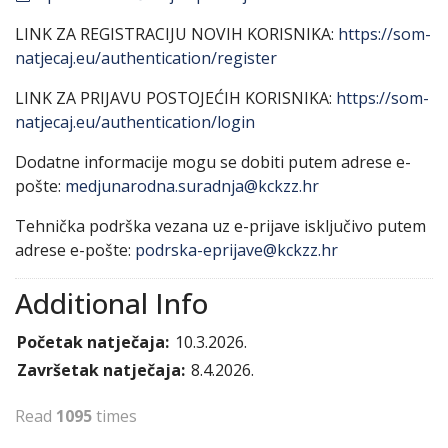
LINK ZA REGISTRACIJU NOVIH KORISNIKA:
https://som-
natjecaj.eu/authentication/register
LINK ZA PRIJAVU POSTOJEĆIH KORISNIKA:
https://som-
natjecaj.eu/authentication/login
Dodatne informacije mogu se dobiti putem adrese e-
pošte:
medjunarodna.suradnja@kckzz.hr
Tehnička podrška vezana uz e-prijave isključivo putem
adrese e-pošte:
podrska-eprijave@kckzz.hr
Additional Info
Početak natječaja:
10.3.2026.
Završetak natječaja:
8.4.2026.
Read
1095
times