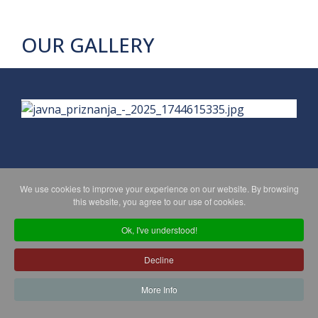
OUR GALLERY
We use cookies to improve your experience on our website. By browsing
PRIVACY POLICY
MAPA WEBA
this website, you agree to our use of cookies.
Ok, I've understood!
Copyright © 2026 Koprivničko - križevačka županija. All Rights
Decline
Reserved.
© 2018 Your Company. Designed By
JoomShaper
More Info