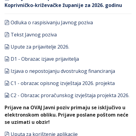
Koprivničko-križevačke županije za 2026. godinu
pdf
Odluka o raspisivanju Javnog poziva
pdf
Tekst Javnog poziva
document
Upute za prijavitelje 2026.
document
D1 - Obrazac izjave prijavitelja
document
Izjava o nepostojanju dvostrukog financiranja
document
C1 - obrazac opisnog izvještaja 2026. projekta
spreadsheet
C2 - Obrazac proračunskog izvještaja projekta 2026.
Prijave na OVAJ Javni poziv primaju se isključivo u
elektronskom obliku. Prijave poslane poštom neće
se uzimati u obzir!
pdf
Uputa za korištenje aplikacije