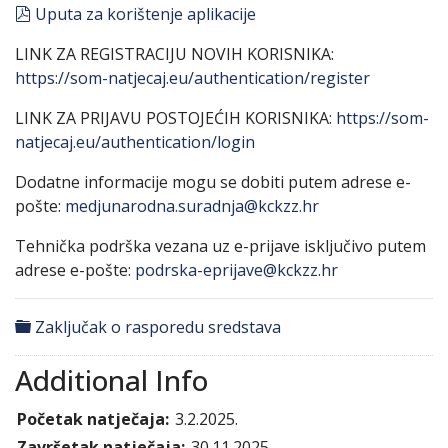
pdf
Uputa za korištenje aplikacije
LINK ZA REGISTRACIJU NOVIH KORISNIKA:
https://som-natjecaj.eu/authentication/register
LINK ZA PRIJAVU POSTOJEĆIH KORISNIKA:
https://som-
natjecaj.eu/authentication/login
Dodatne informacije mogu se dobiti putem adrese e-
pošte:
medjunarodna.suradnja@kckzz.hr
Tehnička podrška vezana uz e-prijave isključivo putem
adrese e-pošte:
podrska-eprijave@kckzz.hr
folder
Zaključak o rasporedu sredstava
Additional Info
Početak natječaja:
3.2.2025.
Završetak natječaja:
30.11.2025.