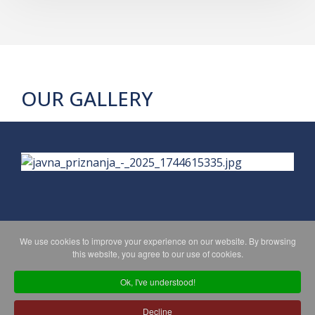
OUR GALLERY
We use cookies to improve your experience on our website. By browsing
PRIVACY POLICY
MAPA WEBA
this website, you agree to our use of cookies.
Ok, I've understood!
Copyright © 2026 Koprivničko - križevačka županija. All Rights
Decline
Reserved.