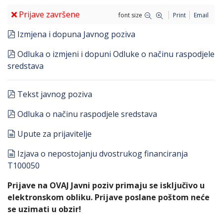
Prijave završene
font size
Print
Email
pdf
Izmjena i dopuna Javnog poziva
pdf
Odluka o izmjeni i dopuni Odluke o načinu raspodjele
sredstava
pdf
Tekst javnog poziva
pdf
Odluka o načinu raspodjele sredstava
document
Upute za prijavitelje
document
Izjava o nepostojanju dvostrukog financiranja
T100050
Prijave na OVAJ Javni poziv primaju se isključivo u
elektronskom obliku. Prijave poslane poštom neće
se uzimati u obzir!