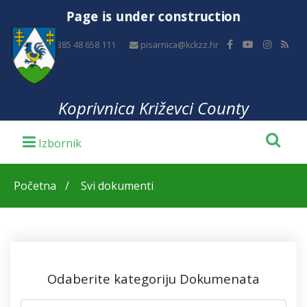
Page is under construction
+385 48 658 111
pisarnica@kckzz.hr
Koprivnica Križevci County
Početna
Svi dokumenti
Odaberite kategoriju Dokumenata