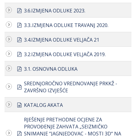
pdf
3.6.IZMJENA ODLUKE 2023.
pdf
3.3..IZMJENA ODLUKE TRAVANJ 2020.
pdf
3.4.IZMJENA ODLUKE VELJAČA 21
pdf
3.2.IZMJENA ODLUKE VELJAČA 2019.
pdf
3.1. OSNOVNA ODLUKA
SREDNJOROČNO VREDNOVANJE PRKKŽ -
pdf
ZAVRŠNO IZVJEŠĆE
document
KATALOG AKATA
RJEŠENJE PRETHODNE OCJENE ZA
PROVOĐENJE ZAHVATA „SEIZMIČKO
pdf
SNIMANJE “JAGNJEDOVAC - MOSTI 3D“ NA