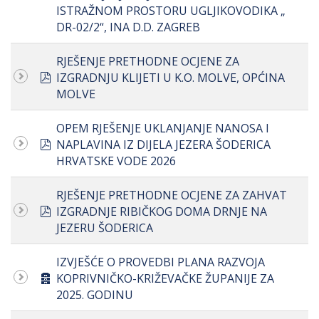
ISTRAŽNOM PROSTORU UGLJIKOVODIKA „
DR-02/2“, INA D.D. ZAGREB
RJEŠENJE PRETHODNE OCJENE ZA
pdf
IZGRADNJU KLIJETI U K.O. MOLVE, OPĆINA
MOLVE
OPEM RJEŠENJE UKLANJANJE NANOSA I
pdf
NAPLAVINA IZ DIJELA JEZERA ŠODERICA
HRVATSKE VODE 2026
RJEŠENJE PRETHODNE OCJENE ZA ZAHVAT
pdf
IZGRADNJE RIBIČKOG DOMA DRNJE NA
JEZERU ŠODERICA
IZVJEŠĆE O PROVEDBI PLANA RAZVOJA
archive
KOPRIVNIČKO-KRIŽEVAČKE ŽUPANIJE ZA
2025. GODINU