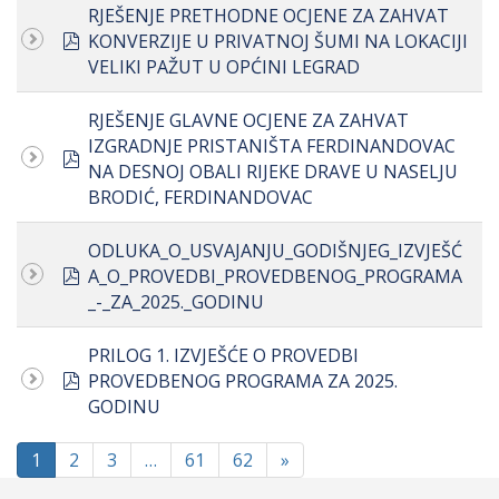
RJEŠENJE PRETHODNE OCJENE ZA ZAHVAT
pdf
KONVERZIJE U PRIVATNOJ ŠUMI NA LOKACIJI
VELIKI PAŽUT U OPĆINI LEGRAD
RJEŠENJE GLAVNE OCJENE ZA ZAHVAT
IZGRADNJE PRISTANIŠTA FERDINANDOVAC
pdf
NA DESNOJ OBALI RIJEKE DRAVE U NASELJU
BRODIĆ, FERDINANDOVAC
ODLUKA_O_USVAJANJU_GODIŠNJEG_IZVJEŠĆ
pdf
A_O_PROVEDBI_PROVEDBENOG_PROGRAMA
_-_ZA_2025._GODINU
PRILOG 1. IZVJEŠĆE O PROVEDBI
pdf
PROVEDBENOG PROGRAMA ZA 2025.
GODINU
1
2
3
…
61
62
»