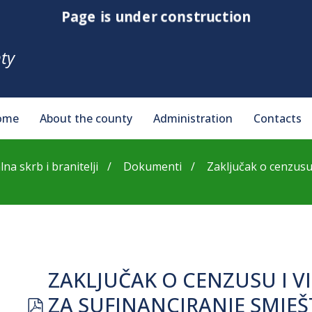
Page is under construction
ty
ome
About the county
Administration
Contacts
lna skrb i branitelji
Dokumenti
Zaključak o cenzusu i 
ZAKLJUČAK O CENZUSU I V
pdf
ZA SUFINANCIRANJE SMJE