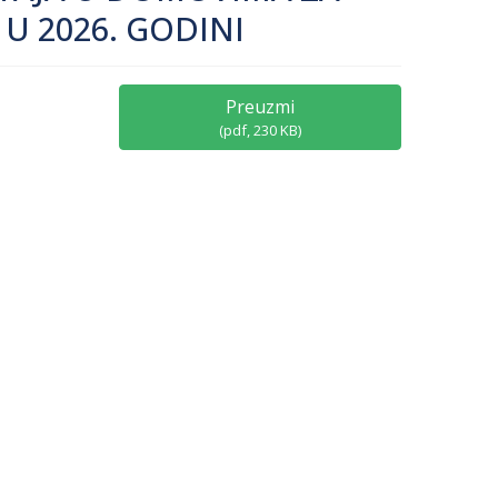
U 2026. GODINI
Preuzmi
(
pdf,
230 KB
)