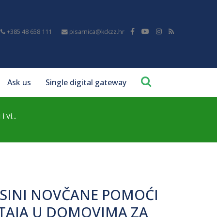
+385 48 658 111
pisarnica@kckzz.hr
Ask us
Single digital gateway
vi...
ISINI NOVČANE POMOĆI
ŠTAJA U DOMOVIMA ZA