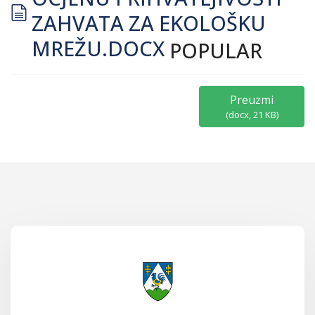
document
ZAHVATA ZA EKOLOŠKU
MREŽU.DOCX
POPULAR
Preuzmi
(
docx,
21 KB
)