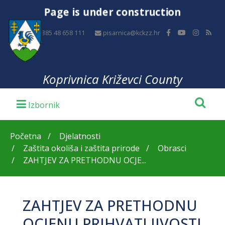
Page is under construction
+385 48 658 111
pisarnica@kckzz.hr
Koprivnica Križevci County
Početna
Djelatnosti
Zaštita okoliša i zaštita prirode
Obrasci
ZAHTJEV ZA PRETHODNU OCJE...
ZAHTJEV ZA PRETHODNU
OCJENU PRIHVATLJIVOSTI