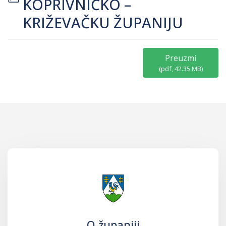
KOPRIVNIČKO –
KRIŽEVAČKU ŽUPANIJU
Preuzmi
(
pdf,
42.35 MB
)
O županiji