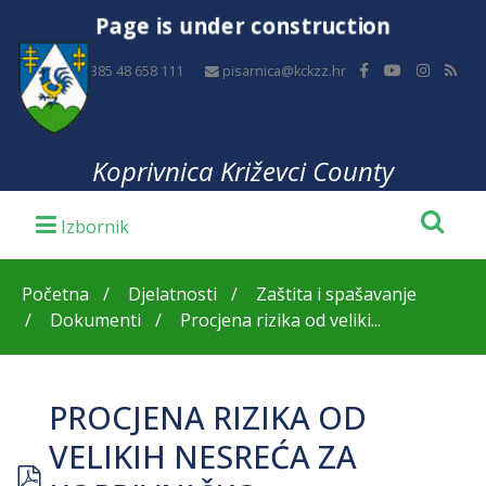
Page is under construction
+385 48 658 111
pisarnica@kckzz.hr
Koprivnica Križevci County
Početna
Djelatnosti
Zaštita i spašavanje
Dokumenti
Procjena rizika od veliki...
PROCJENA RIZIKA OD
VELIKIH NESREĆA ZA
pdf