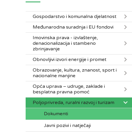
Gospodarstvo i komunalna djelatnost
Međunarodna suradnja i EU fondovi
Imovinska prava - izvlaštenje,
denacionalizacija i stambeno
zbrinjavanje
Obnovljivi izvori energije i promet
Obrazovanje, kultura, znanost, sport i
nacionalne manjine
Opća uprava – udruge, zaklade i
besplatna pravna pomoć
Poljoprivreda, ruralni razvoj i turizam
Dokumenti
Javni pozivi i natječaji