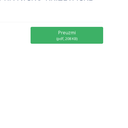
Preuzmi
(
pdf,
208 KB
)