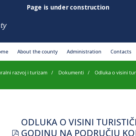
Page is under construction
ty
ome
About the county
Administration
Contacts
ralni razvoj i turizam
Dokumenti
Odluka o visini turi
ODLUKA O VISINI TURISTIČK
pdf
GODINU NA PODRUČJU KOP