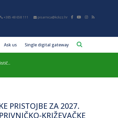
+385 48 658 111
pisarnica@kckzz.hr
Ask us
Single digital gateway
stič...
E PRISTOJBE ZA 2027.
RIVNIČKO-KRIŽEVAČKE