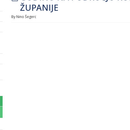
ŽUPANIJE
By
Nino Šegerc