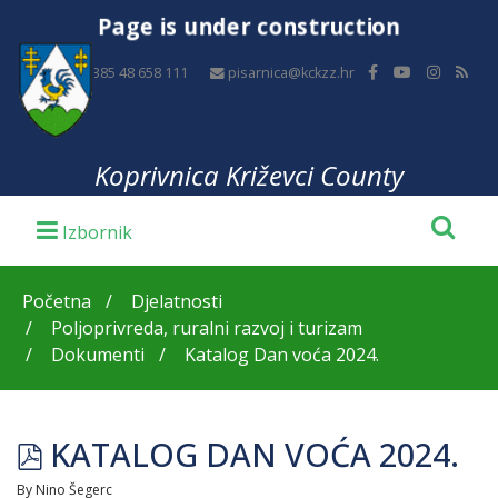
Page is under construction
+385 48 658 111
pisarnica@kckzz.hr
Koprivnica Križevci County
Početna
Djelatnosti
Poljoprivreda, ruralni razvoj i turizam
Dokumenti
Katalog Dan voća 2024.
pdf
KATALOG DAN VOĆA 2024.
By
Nino Šegerc