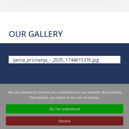
OUR GALLERY
We use cookies to improve your experience on our website. By browsing
PRIVACY POLICY
MAPA WEBA
this website, you agree to our use of cookies.
Ok, I've understood!
Copyright © 2026 Koprivničko - križevačka županija. All Rights
Decline
Reserved.
© 2018 Your Company. Designed By
JoomShaper