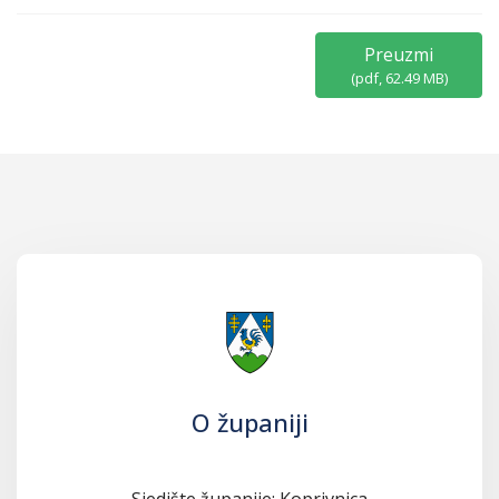
Preuzmi
(
pdf,
62.49 MB
)
O županiji
Sjedište županije: Koprivnica