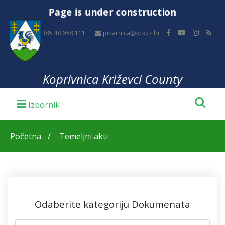
Page is under construction
+385 48 658 111
pisarnica@kckzz.hr
Koprivnica Križevci County
Početna
Temeljni akti
Odaberite kategoriju Dokumenata