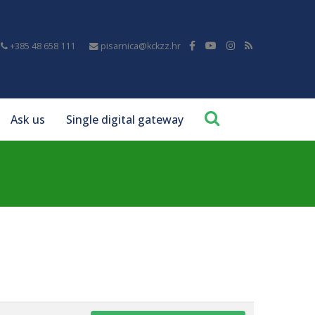
+385 48 658 111
pisarnica@kckzz.hr
Ask us
Single digital gateway