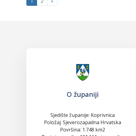
1
2
»
O županiji
Sjedište županije: Koprivnica
Položaj: Sjeverozapadna Hrvatska
Površina: 1.748 km2