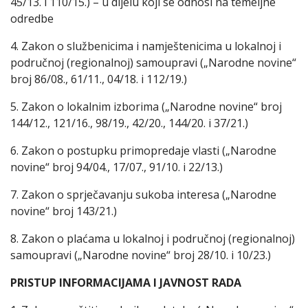
45/13. i 110/15.) – u dijelu koji se odnosi na temeljne
odredbe
4. Zakon o službenicima i namještenicima u lokalnoj i
područnoj (regionalnoj) samoupravi („Narodne novine“
broj 86/08., 61/11., 04/18. i 112/19.)
5. Zakon o lokalnim izborima („Narodne novine“ broj
144/12., 121/16., 98/19., 42/20., 144/20. i 37/21.)
6. Zakon o postupku primopredaje vlasti („Narodne
novine“ broj 94/04., 17/07., 91/10. i 22/13.)
7. Zakon o sprječavanju sukoba interesa („Narodne
novine“ broj 143/21.)
8. Zakon o plaćama u lokalnoj i područnoj (regionalnoj)
samoupravi („Narodne novine“ broj 28/10. i 10/23.)
PRISTUP INFORMACIJAMA I JAVNOST RADA