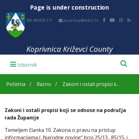
Page is under construction
+385 48 658 111
pisarnica@kckzz.hr
Koprivnica Križevci County
Početna
Razno
Zakoni i ostali propisi k...
Zakoni i ostali propisi koji se odnose na područja
rada Županije
Temeljem članka 10. Zakona o pravu na pristup
informacijama („Narodne novine“ broj 25/13., 85/15. i