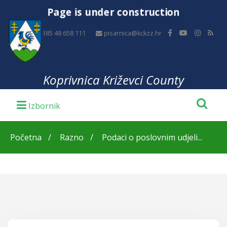
Page is under construction
+385 48 658 111
pisarnica@kckzz.hr
Koprivnica Križevci County
Početna
Razno
Podaci o poslovnim udjeli...