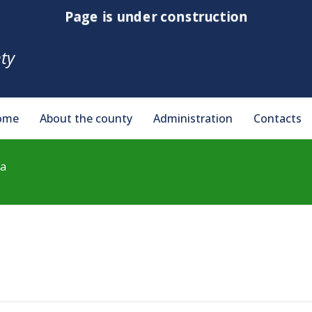
Page is under construction
ty
ome
About the county
Administration
Contacts
da