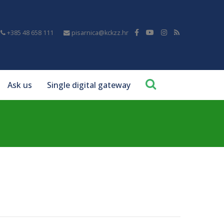
+385 48 658 111
pisarnica@kckzz.hr
Ask us
Single digital gateway