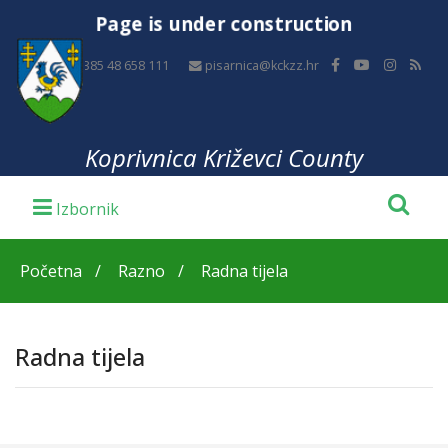
Page is under construction
+385 48 658 111
pisarnica@kckzz.hr
Koprivnica Križevci County
Početna
Razno
Radna tijela
Radna tijela