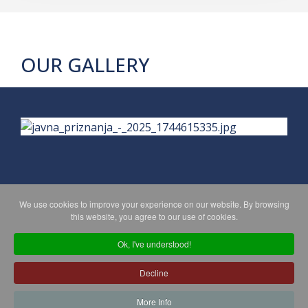
OUR GALLERY
We use cookies to improve your experience on our website. By browsing
PRIVACY POLICY
MAPA WEBA
this website, you agree to our use of cookies.
Ok, I've understood!
Copyright © 2026 Koprivničko - križevačka županija. All Rights
Decline
Reserved.
© 2018 Your Company. Designed By
JoomShaper
More Info