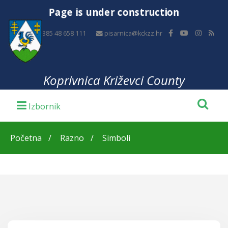
Page is under construction
+385 48 658 111
pisarnica@kckzz.hr
Koprivnica Križevci County
Početna
Razno
Simboli