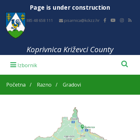
Page is under construction
+385 48 658 111
pisarnica@kckzz.hr
Koprivnica Križevci County
Početna
Razno
Gradovi