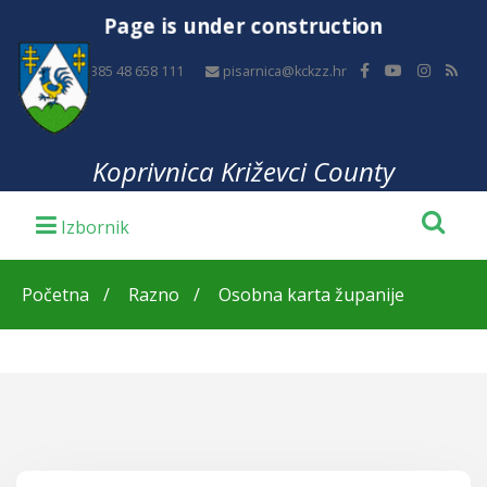
Page is under construction
+385 48 658 111
pisarnica@kckzz.hr
Koprivnica Križevci County
Početna
Razno
Osobna karta županije