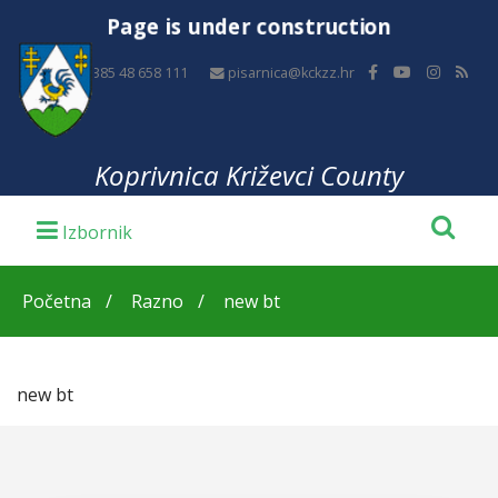
Page is under construction
+385 48 658 111
pisarnica@kckzz.hr
Koprivnica Križevci County
Početna
Razno
new bt
new bt