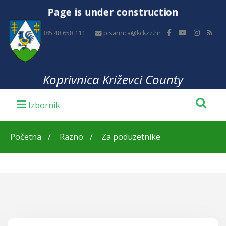
Page is under construction
+385 48 658 111
pisarnica@kckzz.hr
Koprivnica Križevci County
Početna
Razno
Za poduzetnike