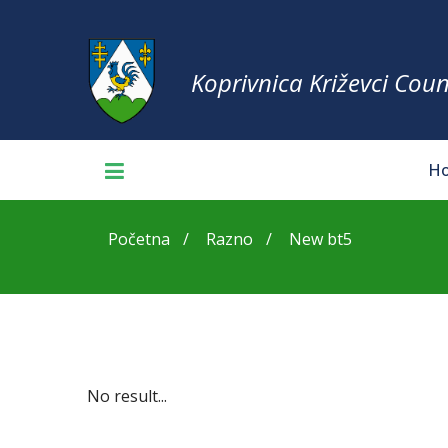
Koprivnica Križevci Coun
H
Početna
Razno
New bt5
No result...