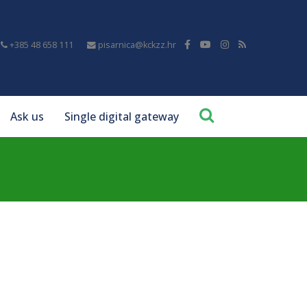
+385 48 658 111
pisarnica@kckzz.hr
Ask us
Single digital gateway