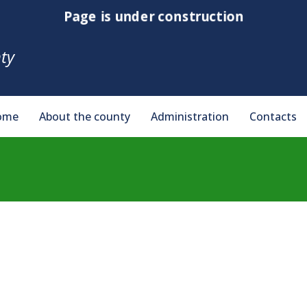
Page is under construction
ty
ome
About the county
Administration
Contacts