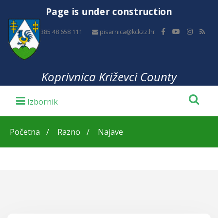
Page is under construction
+385 48 658 111
pisarnica@kckzz.hr
Koprivnica Križevci County
Početna
Razno
Najave