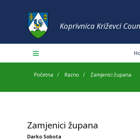
Koprivnica Križevci Coun
H
Početna
Razno
Zamjenici župana
Zamjenici župana
Darko Sobota