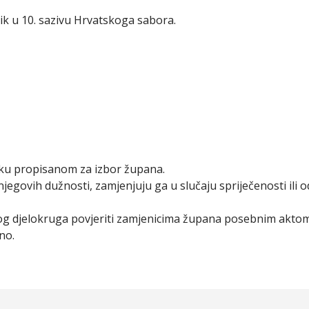
ik u 10. sazivu Hrvatskoga sabora.
pku propisanom za izbor župana.
ovih dužnosti, zamjenjuju ga u slučaju spriječenosti ili od
og djelokruga povjeriti zamjenicima župana posebnim aktom
no.