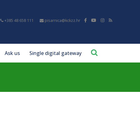
+385 48 658 111
pisarnica@kckzz.hr
Ask us
Single digital gateway