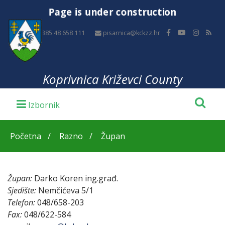
Page is under construction
+385 48 658 111
pisarnica@kckzz.hr
Koprivnica Križevci County
Početna
Razno
Župan
Župan:
Darko Koren ing.građ.
Sjedište:
Nemčićeva 5/1
Telefon:
048/658-203
Fax:
048/622-584