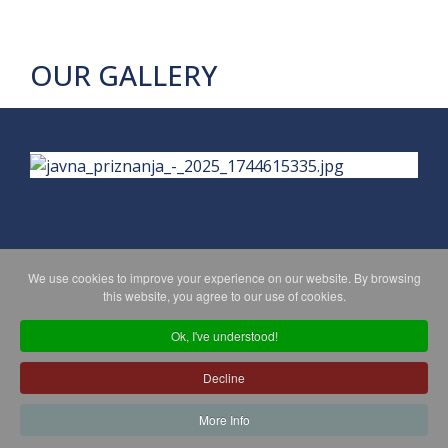
OUR GALLERY
We use cookies to improve your experience on our website. By browsing
PRIVACY POLICY
MAPA WEBA
this website, you agree to our use of cookies.
Ok, I've understood!
Copyright © 2026 Koprivničko - križevačka županija. All Rights
Decline
Reserved.
© 2018 Your Company. Designed By
JoomShaper
More Info