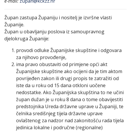
e-mail:
zupan@kckzz.hr
Župan zastupa Županiju i nositelj je izvršne vlasti
Županije.
Župan u obavljanju poslova iz samoupravnog
djelokruga Županije:
provodi odluke Županijske skupštine i odgovara
za njihovo provođenje,
ima pravo obustaviti od primjene opći akt
Županijske skupštine ako ocijeni da je tim aktom
povrijeđen zakon ili drugi propis te zatražiti od
iste da u roku od 15 dana otkloni uočene
nedostatke. Ako Županijska skupština to ne učini
župan dužan je u roku 8 dana o tome obavijestiti
predstojnika Ureda državne uprave u Županiji, te
čelnika središnjeg tijela državne uprave
ovlaštenog za nadzor nad zakonitošću rada tijela
jedinica lokalne i područne (regionalne)