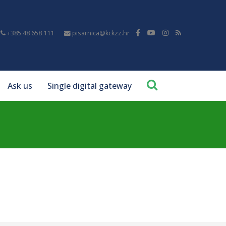
+385 48 658 111
pisarnica@kckzz.hr
Ask us
Single digital gateway