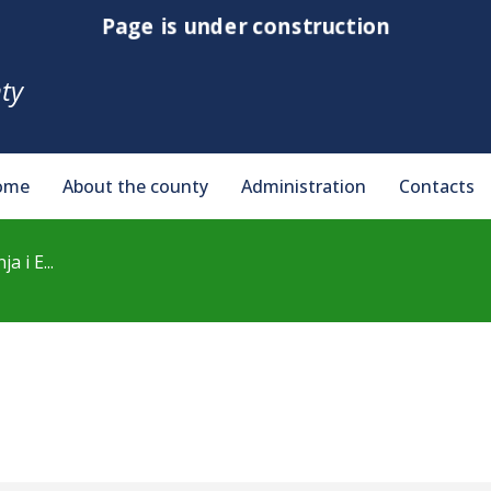
Page is under construction
ty
ome
About the county
Administration
Contacts
 i E...