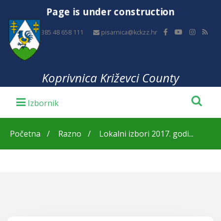
Page is under construction
+385 48 658 111
pisarnica@kckzz.hr
Koprivnica Križevci County
Početna
Razno
Lokalni izbori 2017. godi...