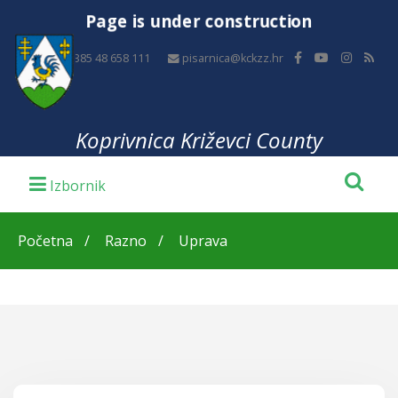
Page is under construction
+385 48 658 111
pisarnica@kckzz.hr
Koprivnica Križevci County
Početna
Razno
Uprava