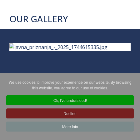
OUR GALLERY
We use cookies to improve your experience on our website. By browsing
PRIVACY POLICY
MAPA WEBA
this website, you agree to our use of cookies.
Ok, I've understood!
Copyright © 2026 Koprivničko - križevačka županija. All Rights
Decline
Reserved.
© 2018 Your Company. Designed By
JoomShaper
More Info