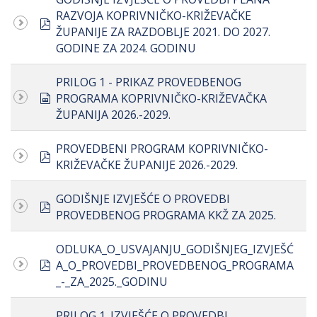
RAZVOJA KOPRIVNIČKO-KRIŽEVAČKE
pdf
ŽUPANIJE ZA RAZDOBLJE 2021. DO 2027.
GODINE ZA 2024. GODINU
PRILOG 1 - PRIKAZ PROVEDBENOG
spreadsheet
PROGRAMA KOPRIVNIČKO-KRIŽEVAČKA
ŽUPANIJA 2026.-2029.
PROVEDBENI PROGRAM KOPRIVNIČKO-
pdf
KRIŽEVAČKE ŽUPANIJE 2026.-2029.
GODIŠNJE IZVJEŠĆE O PROVEDBI
pdf
PROVEDBENOG PROGRAMA KKŽ ZA 2025.
ODLUKA_O_USVAJANJU_GODIŠNJEG_IZVJEŠĆ
pdf
A_O_PROVEDBI_PROVEDBENOG_PROGRAMA
_-_ZA_2025._GODINU
PRILOG 1. IZVJEŠĆE O PROVEDBI