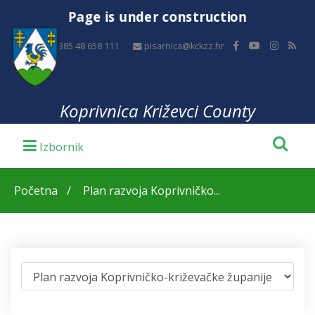
Page is under construction
+385 48 658 111
pisarnica@kckzz.hr
Koprivnica Križevci County
Početna
Plan razvoja Koprivničko...