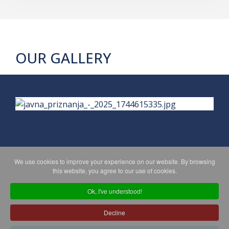
OUR GALLERY
We use cookies to improve your experience on our website. By browsing
PRIVACY POLICY
MAPA WEBA
this website, you agree to our use of cookies.
Ok, I've understood!
Copyright © 2026 Koprivničko - križevačka županija. All Rights
Decline
Reserved.
© 2018 Your Company. Designed By
JoomShaper