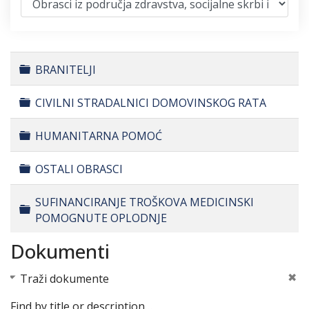
Folder
BRANITELJI
Folder
CIVILNI STRADALNICI DOMOVINSKOG RATA
Folder
HUMANITARNA POMOĆ
Folder
OSTALI OBRASCI
SUFINANCIRANJE TROŠKOVA MEDICINSKI
Folder
POMOGNUTE OPLODNJE
Dokumenti
Traži dokumente
Find by title or description…