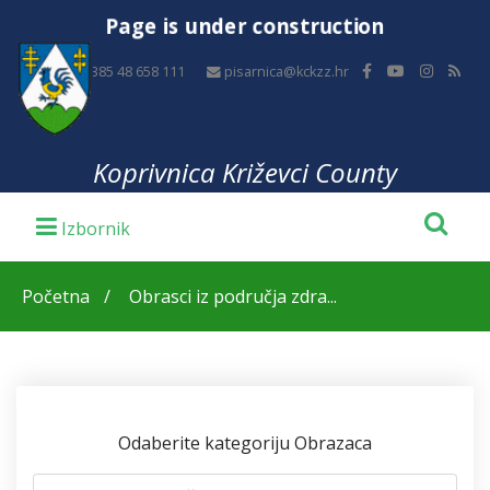
Page is under construction
+385 48 658 111
pisarnica@kckzz.hr
Koprivnica Križevci County
Početna
Obrasci iz područja zdra...
Odaberite kategoriju Obrazaca