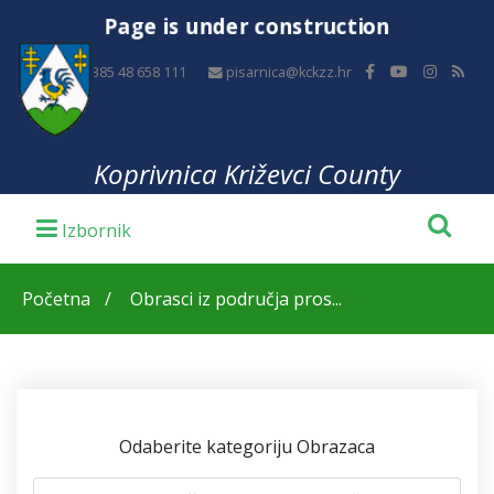
Page is under construction
+385 48 658 111
pisarnica@kckzz.hr
Koprivnica Križevci County
Početna
Obrasci iz područja pros...
Odaberite kategoriju Obrazaca