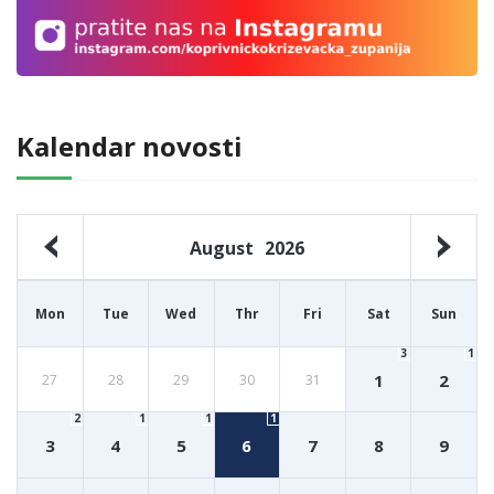
Kalendar novosti
August
2026
Mon
Tue
Wed
Thr
Fri
Sat
Sun
3
1
1
2
27
28
29
30
31
2
1
1
1
3
4
5
6
7
8
9