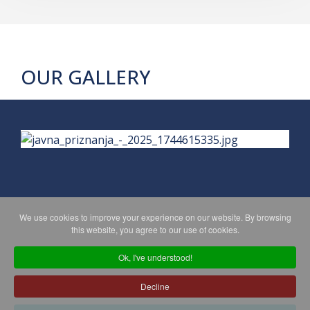
OUR GALLERY
We use cookies to improve your experience on our website. By browsing
PRIVACY POLICY
MAPA WEBA
this website, you agree to our use of cookies.
Ok, I've understood!
Copyright © 2026 Koprivničko - križevačka županija. All Rights
Decline
Reserved.
© 2018 Your Company. Designed By
JoomShaper