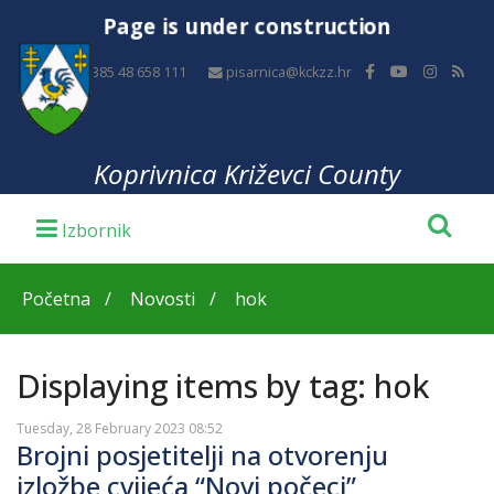
Page is under construction
+385 48 658 111
pisarnica@kckzz.hr
Koprivnica Križevci County
Početna
Novosti
hok
Displaying items by tag: hok
Tuesday, 28 February 2023 08:52
Brojni posjetitelji na otvorenju
izložbe cvijeća “Novi počeci”