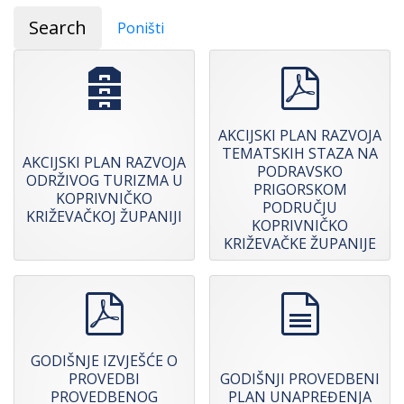
Search
Poništi
archive
pdf
AKCIJSKI PLAN RAZVOJA
TEMATSKIH STAZA NA
AKCIJSKI PLAN RAZVOJA
PODRAVSKO
ODRŽIVOG TURIZMA U
PRIGORSKOM
KOPRIVNIČKO
PODRUČJU
KRIŽEVAČKOJ ŽUPANIJI
KOPRIVNIČKO
KRIŽEVAČKE ŽUPANIJE
pdf
document
GODIŠNJE IZVJEŠĆE O
PROVEDBI
GODIŠNJI PROVEDBENI
PROVEDBENOG
PLAN UNAPREĐENJA