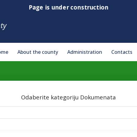
Page is under construction
ty
ome
About the county
Administration
Contacts
Odaberite kategoriju Dokumenata