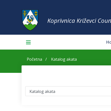
Koprivnica Križevci Coun
H
Početna
Katalog akata