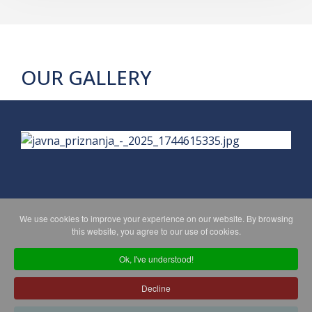
OUR GALLERY
We use cookies to improve your experience on our website. By browsing
PRIVACY POLICY
MAPA WEBA
this website, you agree to our use of cookies.
Ok, I've understood!
Copyright © 2026 Koprivničko - križevačka županija. All Rights
Decline
Reserved.
© 2018 Your Company. Designed By
JoomShaper