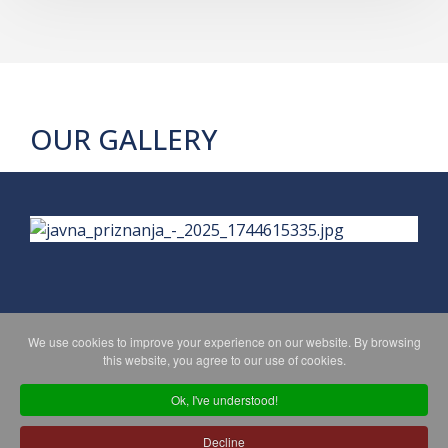
OUR GALLERY
We use cookies to improve your experience on our website. By browsing
PRIVACY POLICY
MAPA WEBA
this website, you agree to our use of cookies.
Ok, I've understood!
Copyright © 2026 Koprivničko - križevačka županija. All Rights
Decline
Reserved.