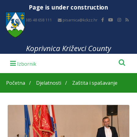
Page is under construction
+385 48 658 111
pisarnica@kckzz.hr
Koprivnica Križevci County
Početna
Djelatnosti
Zaštita i spašavanje