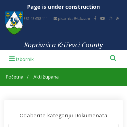
Page is under construction
+385 48 658 111
pisarnica@kckzz.hr
Koprivnica Križevci County
Početna
Akti župana
Odaberite kategoriju Dokumenata