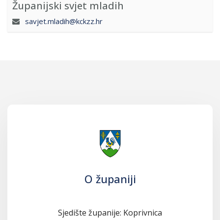
Županijski svjet mladih
savjet.mladih@kckzz.hr
O županiji
Sjedište županije: Koprivnica