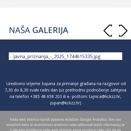
NAŠA
GALERIJA
Uredovno vrijeme župana za primanje građana na razgovor od
7,30 do 8,30 svaki radni dan (uz prethodno podnošenje zahtjeva
na telefon
+385 48 658 203
ili e- poštom:
tajnica@kckzz.hr
,
zupan@kckzz.hr
)
Naša web stranica koristi sljedeće kolačiće: Google Analytics. Sve ovo
POLITIKA ZAŠTITE PRIVATNOSTI OSOBNIH PODATAKA
koristimo kako bi anonimnom analizom vaše aktivnosti dobili informaciju je
li iskustvo korištenja naše web stranice vama pozitivno (ako nije da ga