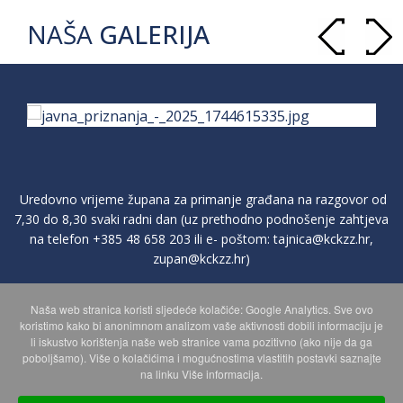
NAŠA
GALERIJA
Uredovno vrijeme župana za primanje građana na razgovor od
7,30 do 8,30 svaki radni dan (uz prethodno podnošenje zahtjeva
na telefon
+385 48 658 203
ili e- poštom:
tajnica@kckzz.hr
,
zupan@kckzz.hr
)
Naša web stranica koristi sljedeće kolačiće: Google Analytics. Sve ovo
POLITIKA ZAŠTITE PRIVATNOSTI OSOBNIH PODATAKA
koristimo kako bi anonimnom analizom vaše aktivnosti dobili informaciju je
li iskustvo korištenja naše web stranice vama pozitivno (ako nije da ga
poboljšamo). Više o kolačićima i mogućnostima vlastitih postavki saznajte
MAPA WEBA
na linku Više informacija.