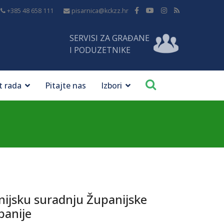
+385 48 658 111
pisarnica@kckzz.hr
SERVISI ZA GRAĐANE
I PODUZETNIKE
t rada
Pitajte nas
Izbori
jsku suradnju Županijske
panije