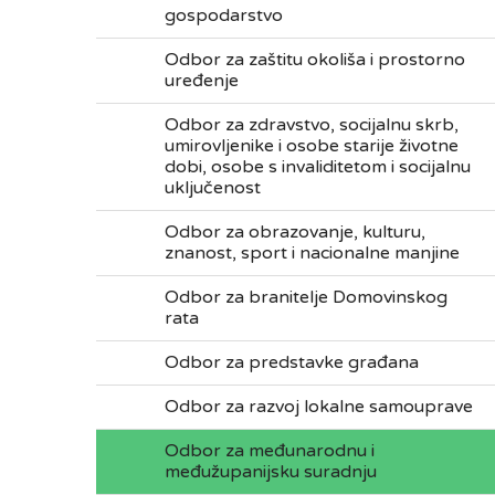
gospodarstvo
Odbor za zaštitu okoliša i prostorno
uređenje
Odbor za zdravstvo, socijalnu skrb,
umirovljenike i osobe starije životne
dobi, osobe s invaliditetom i socijalnu
uključenost
Odbor za obrazovanje, kulturu,
znanost, sport i nacionalne manjine
Odbor za branitelje Domovinskog
rata
Odbor za predstavke građana
Odbor za razvoj lokalne samouprave
Odbor za međunarodnu i
međužupanijsku suradnju