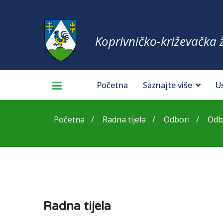
Koprivničko-križevačka 
Početna
Saznajte više
U
Početna
Radna tijela
Odbori
Odb
Radna tijela