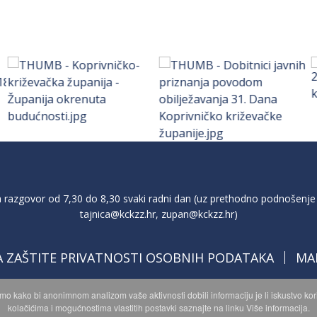
razgovor od 7,30 do 8,30 svaki radni dan (uz prethodno podnošenje 
tajnica@kckzz.hr
,
zupan@kckzz.hr
)
A ZAŠTITE PRIVATNOSTI OSOBNIH PODATAKA
MA
imo kako bi anonimnom analizom vaše aktivnosti dobili informaciju je li iskustvo k
kolačićima i mogućnostima vlastitih postavki saznajte na linku Više informacija.
opyright © 2026 Koprivničko - križevačka županija. Sva prava zadržan