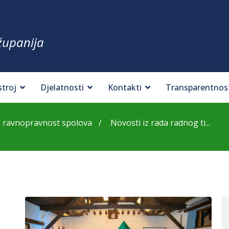
županija
stroj
Djelatnosti
Kontakti
Transparentnos
a ravnopravnost spolova
Novosti iz rada radnog ti...