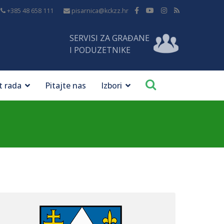
+385 48 658 111
pisarnica@kckzz.hr
SERVISI ZA GRAĐANE
I PODUZETNIKE
t rada
Pitajte nas
Izbori