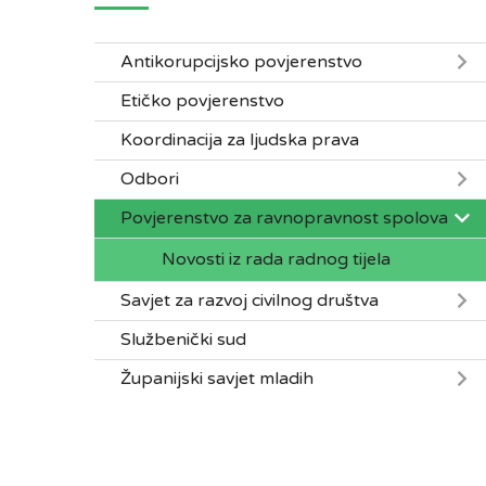
Antikorupcijsko povjerenstvo
Etičko povjerenstvo
Koordinacija za ljudska prava
Odbori
Povjerenstvo za ravnopravnost spolova
Novosti iz rada radnog tijela
Savjet za razvoj civilnog društva
Službenički sud
Županijski savjet mladih