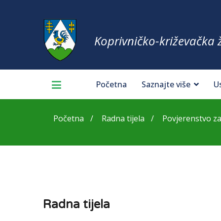
Koprivničko-križevačka 
Početna
Saznajte više
U
Početna
Radna tijela
Povjerenstvo z
Radna tijela