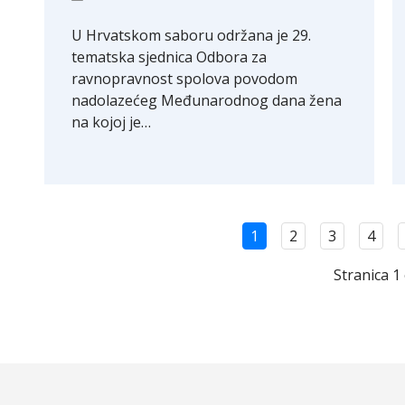
U Hrvatskom saboru održana je 29.
tematska sjednica Odbora za
ravnopravnost spolova povodom
nadolazećeg Međunarodnog dana žena
na kojoj je…
1
2
3
4
Stranica 1