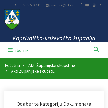
+385 48 658 111
pisarnica@kckzz.hr
Koprivničko-križevačka županija
Početna
Akti Županijske skupštine
Akti Županijske skupšti...
Odaberite kategoriju Dokumenata