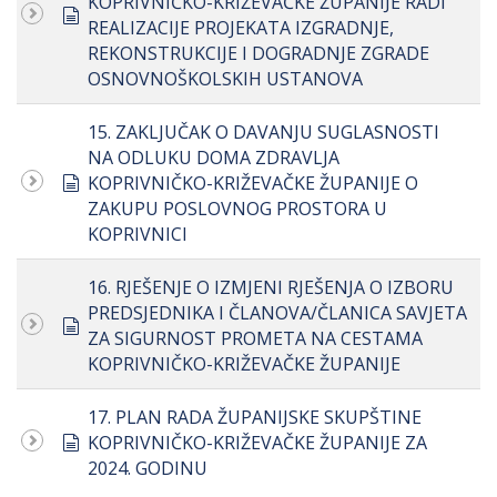
KOPRIVNIČKO-KRIŽEVAČKE ŽUPANIJE RADI
document
REALIZACIJE PROJEKATA IZGRADNJE,
REKONSTRUKCIJE I DOGRADNJE ZGRADE
OSNOVNOŠKOLSKIH USTANOVA
15. ZAKLJUČAK O DAVANJU SUGLASNOSTI
NA ODLUKU DOMA ZDRAVLJA
document
KOPRIVNIČKO-KRIŽEVAČKE ŽUPANIJE O
ZAKUPU POSLOVNOG PROSTORA U
KOPRIVNICI
16. RJEŠENJE O IZMJENI RJEŠENJA O IZBORU
PREDSJEDNIKA I ČLANOVA/ČLANICA SAVJETA
document
ZA SIGURNOST PROMETA NA CESTAMA
KOPRIVNIČKO-KRIŽEVAČKE ŽUPANIJE
17. PLAN RADA ŽUPANIJSKE SKUPŠTINE
document
KOPRIVNIČKO-KRIŽEVAČKE ŽUPANIJE ZA
2024. GODINU