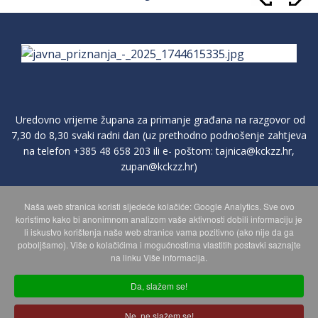
Uredovno vrijeme župana za primanje građana na razgovor od
7,30 do 8,30 svaki radni dan (uz prethodno podnošenje zahtjeva
na telefon
+385 48 658 203
ili e- poštom:
tajnica@kckzz.hr
,
zupan@kckzz.hr
)
Naša web stranica koristi sljedeće kolačiće: Google Analytics. Sve ovo
POLITIKA ZAŠTITE PRIVATNOSTI OSOBNIH PODATAKA
koristimo kako bi anonimnom analizom vaše aktivnosti dobili informaciju je
li iskustvo korištenja naše web stranice vama pozitivno (ako nije da ga
poboljšamo). Više o kolačićima i mogućnostima vlastitih postavki saznajte
MAPA WEBA
na linku Više informacija.
Da, slažem se!
Copyright © 2026 Koprivničko - križevačka županija. Sva prava
Ne, ne slažem se!