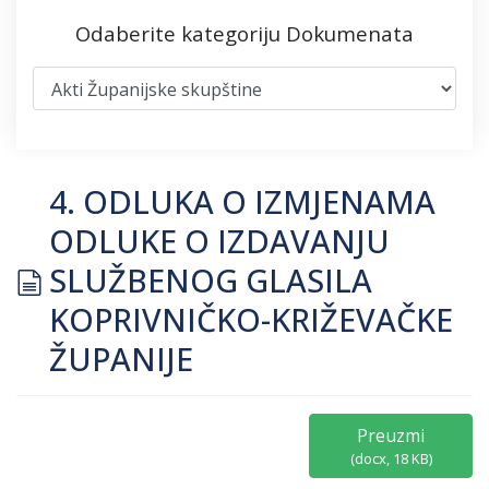
Odaberite kategoriju Dokumenata
4. ODLUKA O IZMJENAMA
ODLUKE O IZDAVANJU
document
SLUŽBENOG GLASILA
KOPRIVNIČKO-KRIŽEVAČKE
ŽUPANIJE
Preuzmi
(
docx,
18 KB
)