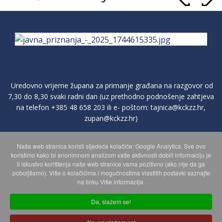
Uredovno vrijeme župana za primanje građana na razgovor od
7,30 do 8,30 svaki radni dan (uz prethodno podnošenje zahtjeva
na telefon
+385 48 658 203
ili e- poštom:
tajnica@kckzz.hr
,
zupan@kckzz.hr
)
Naša web stranica koristi sljedeće kolačiće: Google Analytics. Sve ovo
POLITIKA ZAŠTITE PRIVATNOSTI OSOBNIH PODATAKA
koristimo kako bi anonimnom analizom vaše aktivnosti dobili informaciju je
li iskustvo korištenja naše web stranice vama pozitivno (ako nije da ga
poboljšamo). Više o kolačićima i mogućnostima vlastitih postavki saznajte
MAPA WEBA
na linku Više informacija.
Da, slažem se!
Copyright © 2026 Koprivničko - križevačka županija. Sva prava