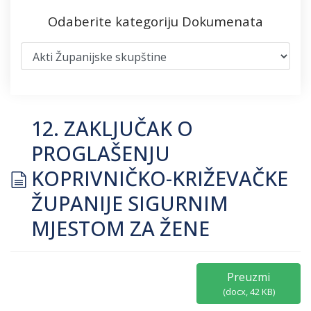
Odaberite kategoriju Dokumenata
12. ZAKLJUČAK O
PROGLAŠENJU
document
KOPRIVNIČKO-KRIŽEVAČKE
ŽUPANIJE SIGURNIM
MJESTOM ZA ŽENE
Preuzmi
(
docx,
42 KB
)