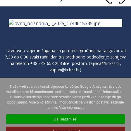
Uredovno vrijeme župana za primanje građana na razgovor od
7,30 do 8,30 svaki radni dan (uz prethodno podnošenje zahtjeva
na telefon
+385 48 658 203
ili e- poštom:
tajnica@kckzz.hr
,
zupan@kckzz.hr
)
Naša web stranica koristi sljedeće kolačiće: Google Analytics. Sve ovo
POLITIKA ZAŠTITE PRIVATNOSTI OSOBNIH PODATAKA
koristimo kako bi anonimnom analizom vaše aktivnosti dobili informaciju je
li iskustvo korištenja naše web stranice vama pozitivno (ako nije da ga
poboljšamo). Više o kolačićima i mogućnostima vlastitih postavki saznajte
MAPA WEBA
na linku Više informacija.
Da, slažem se!
Copyright © 2026 Koprivničko - križevačka županija. Sva prava