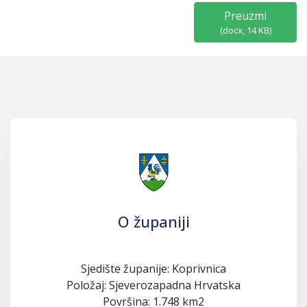
Preuzmi
(
docx,
14 KB
)
O županiji
Sjedište županije: Koprivnica
Položaj: Sjeverozapadna Hrvatska
Površina: 1.748 km2