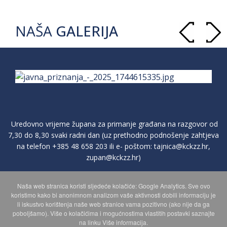
NAŠA
GALERIJA
Uredovno vrijeme župana za primanje građana na razgovor od
7,30 do 8,30 svaki radni dan (uz prethodno podnošenje zahtjeva
na telefon
+385 48 658 203
ili e- poštom:
tajnica@kckzz.hr
,
zupan@kckzz.hr
)
Naša web stranica koristi sljedeće kolačiće: Google Analytics. Sve ovo
POLITIKA ZAŠTITE PRIVATNOSTI OSOBNIH PODATAKA
koristimo kako bi anonimnom analizom vaše aktivnosti dobili informaciju je
li iskustvo korištenja naše web stranice vama pozitivno (ako nije da ga
poboljšamo). Više o kolačićima i mogućnostima vlastitih postavki saznajte
MAPA WEBA
na linku Više informacija.