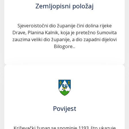
Zemljopisni položaj
Sjeveroistočni dio županije čini dolina rijeke
Drave, Planina Kalnik, koja je pretežno šumovita
zauzima veliki dio županije, a dio zapadni dijelovi
Bilogore...
Povijest
Križevački župan se spominje 1193. što ukazuje