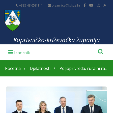
+385 48 658 111
pisarnica@kckzz.hr
Koprivničko-križevačka županija
Početna
Djelatnosti
Poljoprivreda, ruralni ra...