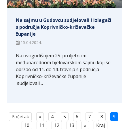
Na sajmu u Gudovcu sudjelovali i izlagači
s područja Koprivničko-križevačke
županije
15.04.2024.
Na ovogodišnjem 25. proljetnom
međunarodnom bjelovarskom sajmu koji se
održao od 11. do 14. travnja s područja
Koprivničko-križevačke županije
sudjelovali…
Početak
«
4
5
6
7
8
9
10
11
12
13
»
Kraj