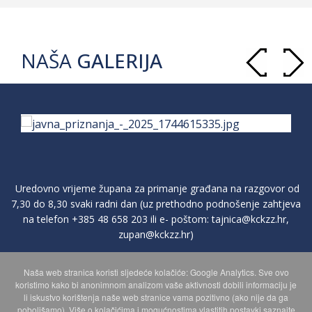
NAŠA
GALERIJA
Uredovno vrijeme župana za primanje građana na razgovor od
7,30 do 8,30 svaki radni dan (uz prethodno podnošenje zahtjeva
na telefon
+385 48 658 203
ili e- poštom:
tajnica@kckzz.hr
,
zupan@kckzz.hr
)
Naša web stranica koristi sljedeće kolačiće: Google Analytics. Sve ovo
POLITIKA ZAŠTITE PRIVATNOSTI OSOBNIH PODATAKA
koristimo kako bi anonimnom analizom vaše aktivnosti dobili informaciju je
li iskustvo korištenja naše web stranice vama pozitivno (ako nije da ga
poboljšamo). Više o kolačićima i mogućnostima vlastitih postavki saznajte